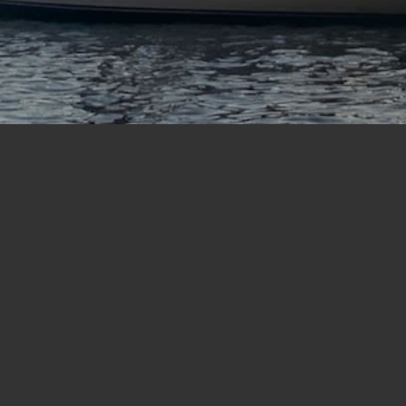
ESCALE YACHTING
Contact & réservation
L’équipe
EscaleYachting, Denis Kyriazis, Damala 10, Ermoupoli 841