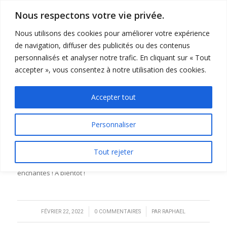
Nous respectons votre vie privée.
Nous utilisons des cookies pour améliorer votre expérience
de navigation, diffuser des publicités ou des contenus
personnalisés et analyser notre trafic. En cliquant sur « Tout
accepter », vous consentez à notre utilisation des cookies.
JESSICA
Accepter tout
Magnifique expérience avec Denis et Suzana. Un voyage « sur
Personnaliser
mesure » loin des sentiers battus. Merci pour vos explications,
votre flexibilité et votre chaleureux accueil. Vous avez adapté
Tout rejeter
la croisière selon nos attentes (mouillage, itinéraire). Nous
avons vécu une croisière « chez l’habitant » et repartons
enchantés ! A bientôt !
/
/
FÉVRIER 22, 2022
0 COMMENTAIRES
PAR
RAPHAEL