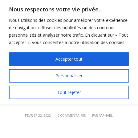
Nous respectons votre vie privée.
Nous utilisons des cookies pour améliorer votre expérience
de navigation, diffuser des publicités ou des contenus
personnalisés et analyser notre trafic. En cliquant sur « Tout
accepter », vous consentez à notre utilisation des cookies.
MAGALI
Accepter tout
Une excellente expérience de voile et de la Grèce et un très
Personnaliser
chouette équipage en compagnie d’un skipper également
guide, très sympa ! Je recommanderai cette croisière autour de
Tout rejeter
moi. Merci!
/
/
FÉVRIER 22, 2022
0 COMMENTAIRES
PAR
RAPHAEL