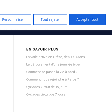
Personnaliser
Tout rejeter
Accepter tout
HIVERNAGE
INFOS VOYAGE
EN SAVOIR PLUS
La voile active en Grèce, depuis 30 ans
Le déroulement d’une journée type
Comment se passe la vie à bord ?
Comment nous rejoindre à Paros ?
Cyclades Circuit de 15 jours
Cyclades circuit de 7 jours