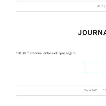
/
MAI 22,
JOURNA
120,00€/personne, entre 4 et 8 passagers
/
MAI 8, 2023
0 