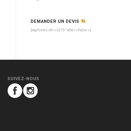
DEMANDER UN DEVIS
[wpforms id= »3273″ title= »false »]
SUIVEZ-NOUS